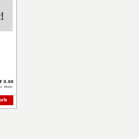
F 0.00
kl. MwSt.
orb