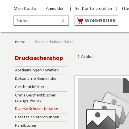
Mein Konto
Anmelden
Ein Konto erstellen
Sta
Suche
WARENKORB
Suche
Home
Diverse Schulmaterialien
1
Artikel
Drucksachenshop
Abstimmungen / Wahlen
Dokumente Gemeinden
Geschenkbücher
Gratis Geschenkbücher I
solange Vorrat
Diverse Schulmaterialien
Gesetze / Verordnungen
Handbücher