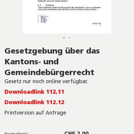
Skip
Gesetzgebung über das
to
the
Kantons- und
beginning
of
Gemeindebürgerrecht
the
images
Gesetz nur noch online verfügbar.
gallery
Downloadlink 112.11
Downloadlink 112.12
Printversion auf Anfrage
CHF 2.00
Normalpreis: