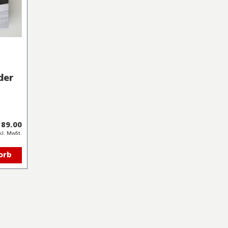
der
 89.00
kl. MwSt.
orb