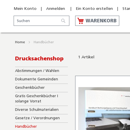
Mein Konto
Anmelden
Ein Konto erstellen
Sta
Suche
WARENKORB
Suche
Home
Handbücher
1
Artikel
Drucksachenshop
Abstimmungen / Wahlen
Dokumente Gemeinden
Geschenkbücher
Gratis Geschenkbücher I
solange Vorrat
Diverse Schulmaterialien
Gesetze / Verordnungen
Handbücher